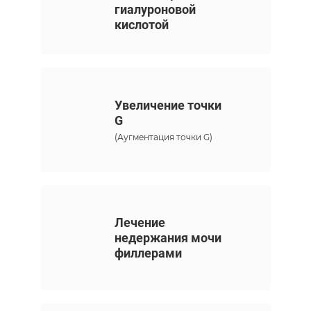
гиалуроновой
кислотой
Увеличение точки
от 12 000 ₽
G
(Аугментация точки G)
Лечение
недержания мочи
филлерами