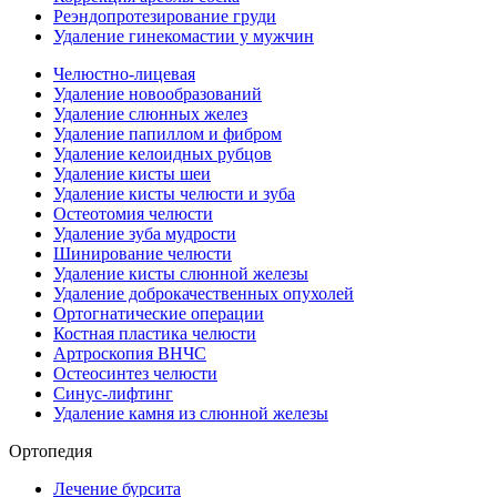
Реэндопротезирование груди
Удаление гинекомастии у мужчин
Челюстно-лицевая
Удаление новообразований
Удаление слюнных желез
Удаление папиллом и фибром
Удаление келоидных рубцов
Удаление кисты шеи
Удаление кисты челюсти и зуба
Остеотомия челюсти
Удаление зуба мудрости
Шинирование челюсти
Удаление кисты слюнной железы
Удаление доброкачественных опухолей
Ортогнатические операции
Костная пластика челюсти
Артроскопия ВНЧС
Остеосинтез челюсти
Синус-лифтинг
Удаление камня из слюнной железы
Ортопедия
Лечение бурсита