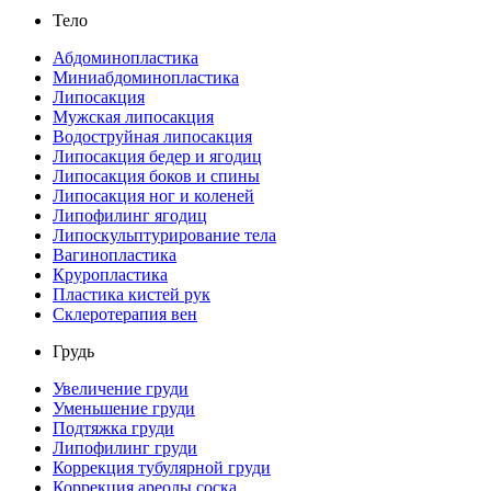
Тело
Абдоминопластика
Миниабдоминопластика
Липосакция
Мужская липосакция
Водоструйная липосакция
Липосакция бедер и ягодиц
Липосакция боков и спины
Липосакция ног и коленей
Липофилинг ягодиц
Липоскульптурирование тела
Вагинопластика
Круропластика
Пластика кистей рук
Склеротерапия вен
Грудь
Увеличение груди
Уменьшение груди
Подтяжка груди
Липофилинг груди
Коррекция тубулярной груди
Коррекция ареолы соска