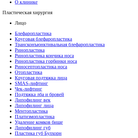
О клинике
Пластическая хирургия
Лицо
Блефаропластика
Круговая блефаропластика
Трансконъюнктивальная блефаропластика
Ринопластика
Ринопластика кончика носа
Ринопластика горбинки носа
Риносептопластика носа
Отопластика
Круговая подтяжка лица
SMAS-лифтинг
Чек-лифтинг
Подтяжка лба и бровей
Липофилинг век
Липофилинг лица
Ментопластика
Платизмопластика
Удаление комков бише
Липофилинг губ
Пластика губ Булхорн