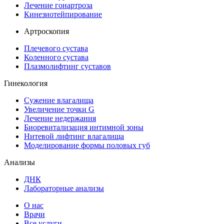
Лечение гонартроза
Кинезиотейпирование
Артроскопия
Плечевого сустава
Коленного сустава
Плазмолифтинг суставов
Гинекология
Сужение влагалища
Увеличение точки G
Лечение недержания
Биоревитализация интимной зоны
Нитевой лифтинг влагалища
Моделирование формы половых губ
Анализы
ДНК
Лабораторные анализы
О нас
Врачи
Все услуги