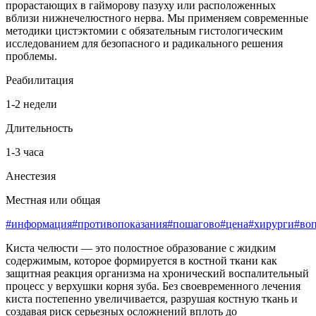
прорастающих в гайморову пазуху или расположенных
вблизи нижнечелюстного нерва. Мы применяем современные
методики цистэктомии с обязательным гистологическим
исследованием для безопасного и радикального решения
проблемы.
Реабилитация
1-2 недели
Длительность
1-3 часа
Анестезия
Местная или общая
#информация
#противопоказания
#пошагово
#цена
#хирурги
#во
Киста челюсти — это полостное образование с жидким
содержимым, которое формируется в костной ткани как
защитная реакция организма на хронический воспалительный
процесс у верхушки корня зуба. Без своевременного лечения
киста постепенно увеличивается, разрушая костную ткань и
создавая риск серьезных осложнений вплоть до